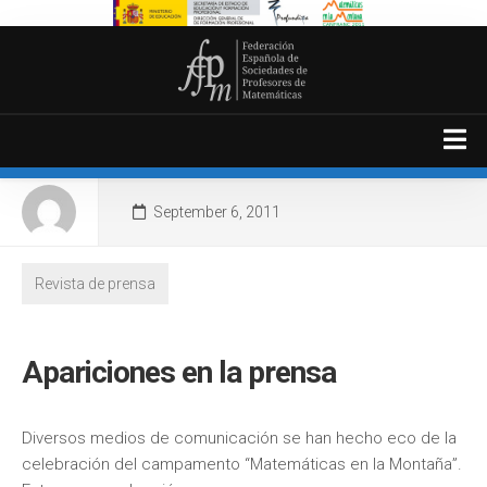
Skip
to
content
September 6, 2011
Presentación y Programa
Revista de prensa
Blog del campamento
Materiales
Apariciones en la prensa
Galería fotográfica
Revista de prensa
Diversos medios de comunicación se han hecho eco de la
celebración del campamento “Matemáticas en la Montaña”.